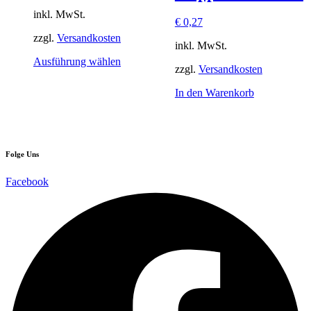
inkl. MwSt.
€
0,27
zzgl.
Versandkosten
inkl. MwSt.
Dieses
Ausführung wählen
zzgl.
Versandkosten
Produkt
weist
In den Warenkorb
mehrere
Varianten
auf.
Die
Optionen
Folge Uns
können
auf
Facebook
der
Produktseite
gewählt
werden